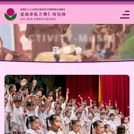
片
點
高雄市私立樂
注意事
報名
事
析
菜
仁幼兒園
項
表
曆
賞
單
ACTIVITY-MUSIC
音樂會