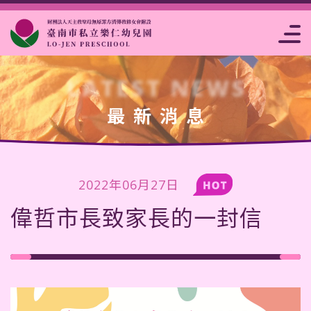
片
點
高雄市私立樂
注意事
報名
事
析
菜
仁幼兒園
項
表
曆
賞
單
LATEST NEWS
最新消息
2022年06月27日
偉哲市長致家長的一封信