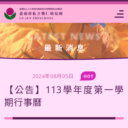
片
點
高雄市私立樂
注意事
報名
事
析
菜
仁幼兒園
項
表
曆
賞
單
LATEST NEWS
最新消息
2024年08月05日
【公告】113學年度第一學
期行事曆