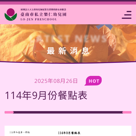
片
點
高雄市私立樂
注意事
報名
事
析
菜
仁幼兒園
項
表
曆
賞
單
LATEST NEWS
最新消息
2025年08月26日
114年9月份餐點表