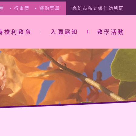
表
行事曆
餐點菜單
高雄市私立樂仁幼兒園
特梭利教育
入園需知
教學活動