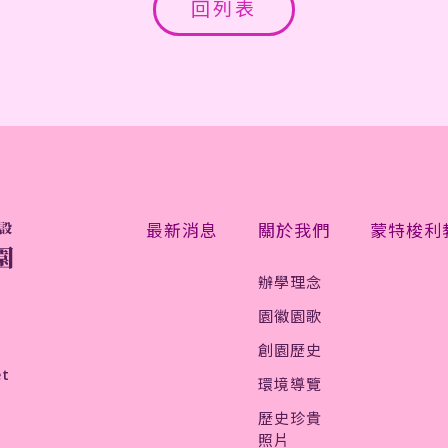
回列表
最新消息
關於我們
蒙特梭利
辦學理念
園徽園歌
創園歷史
et
環境導覽
歷史珍貴
照片