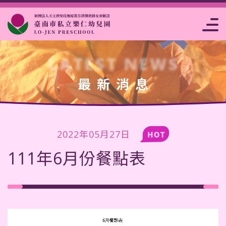
片
點
高雄市私立樂
注意事
報名
事
析
菜
仁幼兒園
項
表
曆
賞
單
LATEST NEWS
最新消息
2022年05月27日
111年6月份餐點表